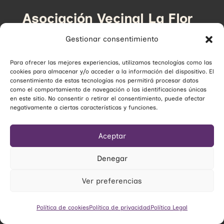
Asociación Vecinal La Flor
Plaza Corcubión 16, Madrid –
Gestionar consentimiento
España.
Para ofrecer las mejores experiencias, utilizamos tecnologías como las
Correo electrónico:
cookies para almacenar y/o acceder a la información del dispositivo. El
consentimiento de estas tecnologías nos permitirá procesar datos
avlaflor@avlaflor.org
como el comportamiento de navegación o las identificaciones únicas
en este sitio. No consentir o retirar el consentimiento, puede afectar
negativamente a ciertas características y funciones.
SUSCRÍBETE A NUESTRO BOLETÍN
Aceptar
Denegar
Ver preferencias
Política de cookies
Política de privacidad
Política Legal