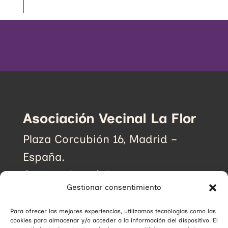
Asociación Vecinal La Flor
Plaza Corcubión 16, Madrid –
España.
Correo electrónico:
Gestionar consentimiento
avlaflor@avlaflor.org
Para ofrecer las mejores experiencias, utilizamos tecnologías como las
cookies para almacenar y/o acceder a la información del dispositivo. El
SUSCRÍBETE A NUESTRO BOLETÍN