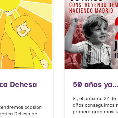
ca Dehesa
50 años ya
Si, el próximo 22 d
años conseguimos re
o tendremos ocasión
primera gran moviliz
gética Dehesa de