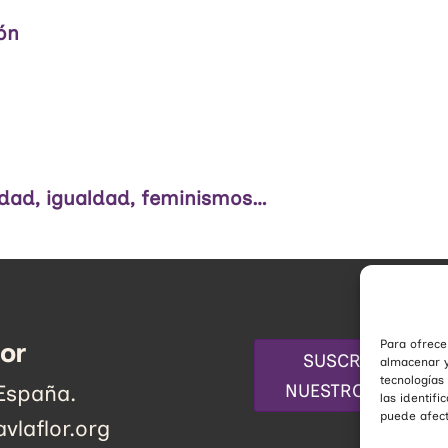
ón
sidad, igualdad, feminismos…
lor
Para ofrece
SUSCRÍBETE A
almacenar y
tecnologías
NUESTRO BOLETÍN
 España.
las identifi
puede afect
vlaflor.org